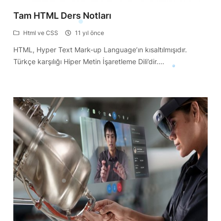
Tam HTML Ders Notları
Html ve CSS
11 yıl önce
HTML, Hyper Text Mark-up Language’ın kısaltılmışıdır.
Türkçe karşılığı Hiper Metin İşaretleme Dili’dir....