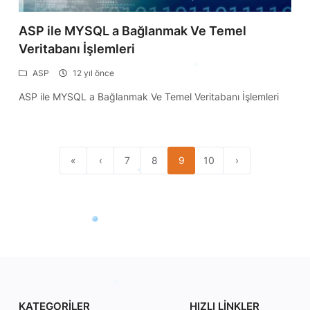
ASP ile MYSQL a Bağlanmak Ve Temel
Veritabanı İşlemleri
ASP
12 yıl önce
ASP ile MYSQL a Bağlanmak Ve Temel Veritabanı İşlemleri
«
‹
7
8
9
10
›
KATEGORILER
HIZLI LINKLER