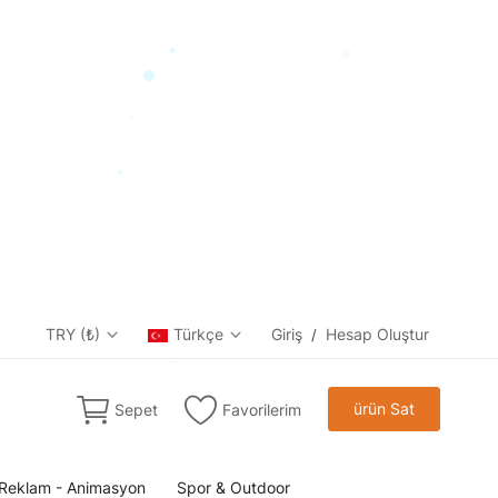
TRY (₺)
Türkçe
Giriş
Hesap Oluştur
/
ürün Sat
Sepet
Favorilerim
Reklam - Animasyon
Spor & Outdoor