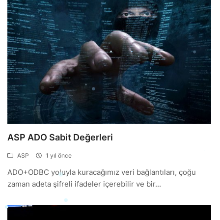
ASP ADO Sabit Değerleri
ASP
1 yıl önce
ADO+ODBC yoluyla kuracağımız veri bağlantıları, çoğu
zaman adeta şifreli ifadeler içerebilir ve bir...