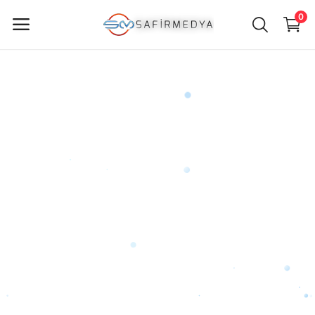
0
ürün
Sat
Ana Menü
Kategoriler
Anasayfa
Favorilerim
İletişim
Blog