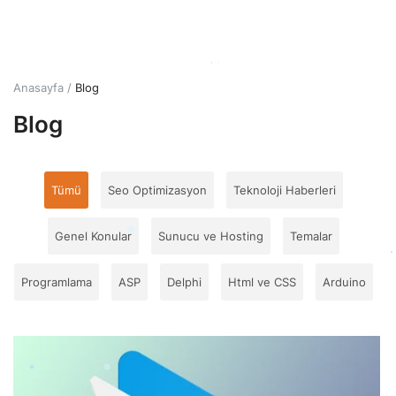
Giriş
Hesap Oluştur
Anasayfa
Blog
Blog
Türkçe
TRY (₺)
Tümü
Seo Optimizasyon
Teknoloji Haberleri
Genel Konular
Sunucu ve Hosting
Temalar
Programlama
ASP
Delphi
Html ve CSS
Arduino