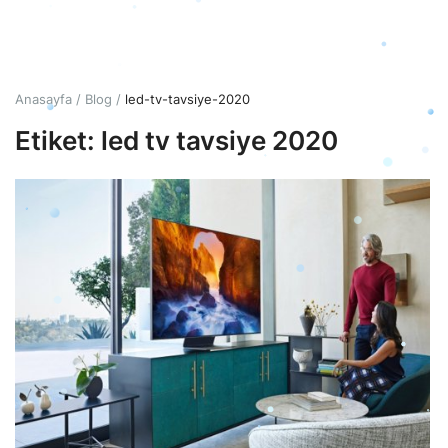
Giriş
Hesap Oluştur
Anasayfa
Blog
led-tv-tavsiye-2020
Etiket: led tv tavsiye 2020
Türkçe
TRY (₺)