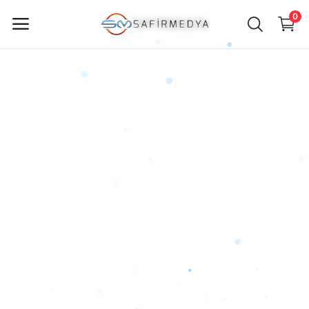
0
ürün
Sat
Ana Menü
Kategoriler
Anasayfa
Favorilerim
İletişim
Blog