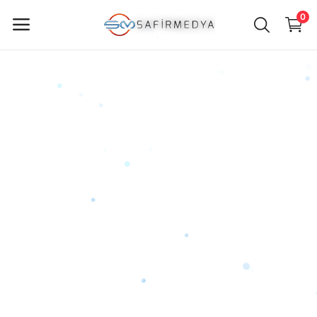
0
ürün
Sat
Ana Menü
Kategoriler
Anasayfa
Favorilerim
İletişim
Blog