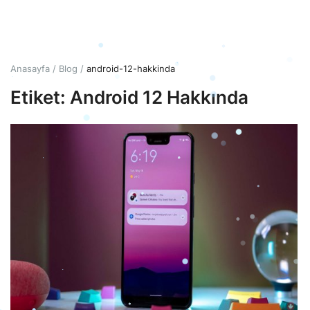
Giriş
Hesap Oluştur
Anasayfa
Blog
android-12-hakkinda
Etiket: Android 12 Hakkında
Türkçe
TRY (₺)