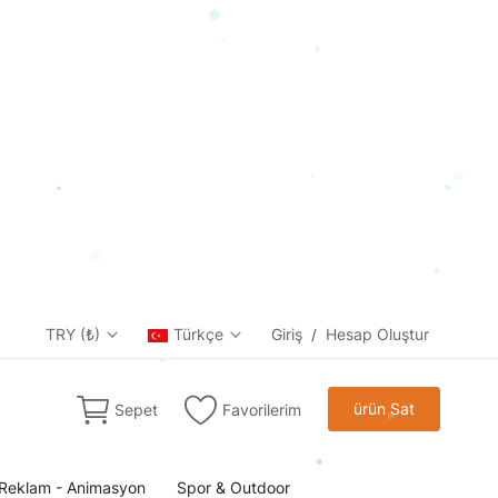
TRY (₺)
Türkçe
Giriş
Hesap Oluştur
/
ürün Sat
Sepet
Favorilerim
Reklam - Animasyon
Spor & Outdoor