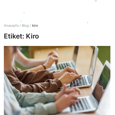
Giriş
Hesap Oluştur
Anasayfa
Blog
kiro
Etiket: Kiro
Türkçe
TRY (₺)