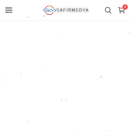
0
ürün
Sat
Ana Menü
Kategoriler
Anasayfa
Favorilerim
İletişim
Blog