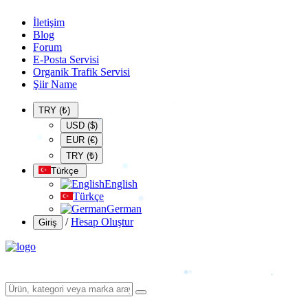
İletişim
Blog
Forum
E-Posta Servisi
Organik Trafik Servisi
Şiir Name
TRY (₺)
USD ($)
EUR (€)
TRY (₺)
Türkçe
English
Türkçe
German
/
Hesap Oluştur
Giriş