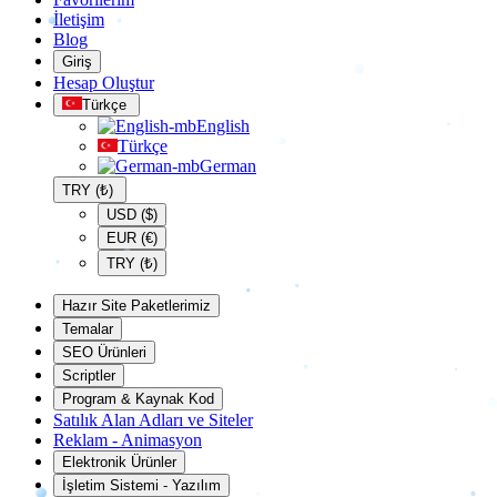
İletişim
Blog
Giriş
Hesap Oluştur
Türkçe
English
Türkçe
German
TRY (₺)
USD ($)
EUR (€)
TRY (₺)
Hazır Site Paketlerimiz
Temalar
SEO Ürünleri
Scriptler
Program & Kaynak Kod
Satılık Alan Adları ve Siteler
Reklam - Animasyon
Elektronik Ürünler
İşletim Sistemi - Yazılım