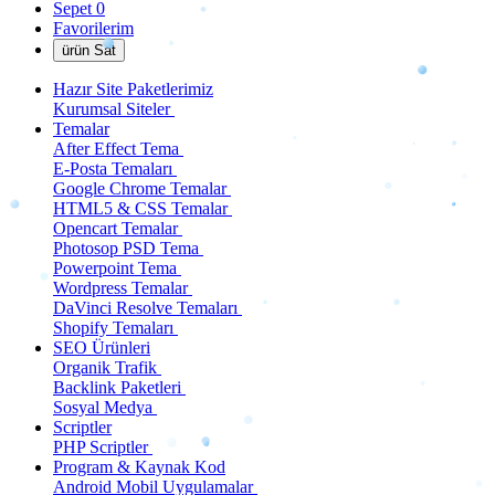
Sepet
0
Favorilerim
ürün Sat
Hazır Site Paketlerimiz
Kurumsal Siteler
Temalar
After Effect Tema
E-Posta Temaları
Google Chrome Temalar
HTML5 & CSS Temalar
Opencart Temalar
Photosop PSD Tema
Powerpoint Tema
Wordpress Temalar
DaVinci Resolve Temaları
Shopify Temaları
SEO Ürünleri
Organik Trafik
Backlink Paketleri
Sosyal Medya
Scriptler
PHP Scriptler
Program & Kaynak Kod
Android Mobil Uygulamalar