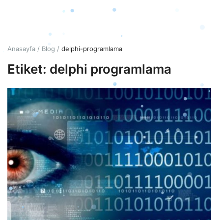
Giriş
Hesap Oluştur
Anasayfa
Blog
delphi-programlama
Etiket: delphi programlama
Türkçe
TRY (₺)