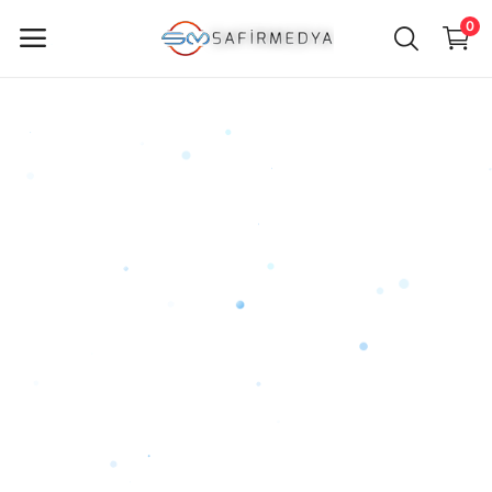
0
ürün
Sat
Ana Menü
Kategoriler
Anasayfa
Favorilerim
İletişim
Blog