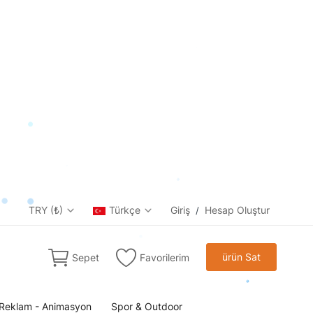
TRY (₺)
Türkçe
Giriş
Hesap Oluştur
/
ürün Sat
Sepet
Favorilerim
Reklam - Animasyon
Spor & Outdoor