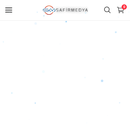
0
ürün
Sat
Ana Menü
Kategoriler
Anasayfa
Favorilerim
İletişim
Blog