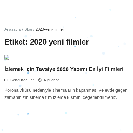
Giriş
Hesap Oluştur
Anasayfa
Blog
2020-yeni-filmler
Türkçe
TRY (₺)
Etiket: 2020 yeni filmler
İzlemek İçin Tavsiye 2020 Yapımı En İyi Filmleri
Genel Konular
6 yıl önce
Korona virüsü nedeniyle sinemaların kapanması ve evde geçen
zamanınızın sinema film izleme kısmını değerlendirmeniz...