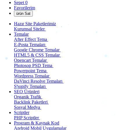
Sepet
0
Favorilerim
ürün Sat
Hazır Site Paketlerimiz
Kurumsal Siteler
Temalar
After Effect Tema
E-Posta Temaları
Google Chrome Temalar
HTML5 & CSS Temalar
Opencart Temalar
Photosop PSD Tema
Powerpoint Tema
Wordpress Temalar
DaVinci Resolve Temaları
Shopify Temaları
SEO Ürünleri
Organik Trafik
Backlink Paketleri
Sosyal Medya
Scriptler
PHP Scriptler
Program & Kaynak Kod
Android Mobil Uygulamalar