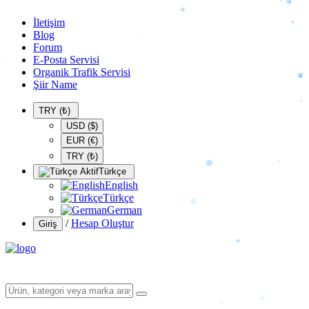
İletişim
Blog
Forum
E-Posta Servisi
Organik Trafik Servisi
Şiir Name
TRY (₺)
USD ($)
EUR (€)
TRY (₺)
Türkçe
English
Türkçe
German
/
Hesap Oluştur
Giriş