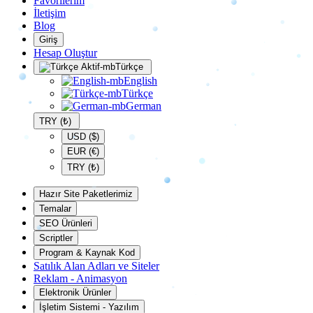
Favorilerim
İletişim
Blog
Giriş
Hesap Oluştur
Türkçe
English
Türkçe
German
TRY (₺)
USD ($)
EUR (€)
TRY (₺)
Hazır Site Paketlerimiz
Temalar
SEO Ürünleri
Scriptler
Program & Kaynak Kod
Satılık Alan Adları ve Siteler
Reklam - Animasyon
Elektronik Ürünler
İşletim Sistemi - Yazılım