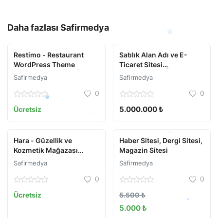
Daha fazlası
Safirmedya
Restimo - Restaurant
Satılık Alan Adı ve E-
WordPress Theme
Ticaret Sitesi
Evineteslim.com
Safirmedya
Safirmedya
0
0
5.000.000 ₺
Ücretsiz
Hara - Güzellik ve
Haber Sitesi, Dergi Sitesi,
Kozmetik Mağazası
Magazin Sitesi
WooCommerce Teması
Safirmedya
Safirmedya
0
0
Ücretsiz
5.500 ₺
5.000 ₺