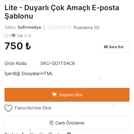
Lite - Duyarlı Çok Amaçlı E-posta
Şablonu
Satıcı:
Safirmedya
|
Puanlama (0)
0
0
4.1k
750 ₺
Soru Sor
Ürün Kodu
SKU-GD1T5AC6
İçerdiği Dosyalar
HTML
Sepete Ekle
Favorilerime Ekle
Canlı Önizleme