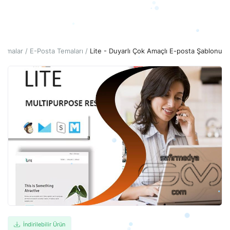
Giriş
Hesap Oluştur
Temalar
E-Posta Temaları
Lite - Duyarlı Çok Amaçlı E-posta Şablonu
Türkçe
TRY (₺)
İndirilebilir Ürün