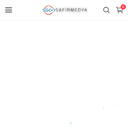
0
ürün
Sat
Ana Menü
Kategoriler
Anasayfa
Favorilerim
İletişim
Blog