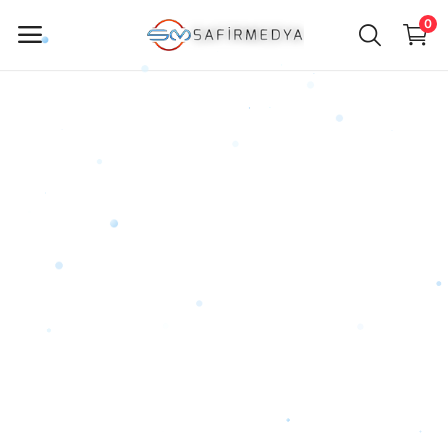
0
ürün
Sat
Ana Menü
Kategoriler
Anasayfa
Favorilerim
İletişim
Blog