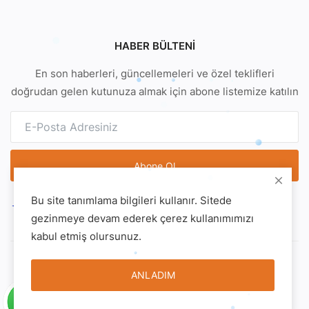
HABER BÜLTENI
En son haberleri, güncellemeleri ve özel teklifleri
doğrudan gelen kutunuza almak için abone listemize katılın
Abone Ol
Bu site tanımlama bilgileri kullanır. Sitede
gezinmeye devam ederek çerez kullanımımızı
kabul etmiş olursunuz.
Copyright 2021 Safir Medya - Tüm hakları saklıdır.
ANLADIM