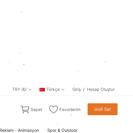
TRY (₺)
Türkçe
Giriş
Hesap Oluştur
/
ürün Sat
Sepet
Favorilerim
Reklam - Animasyon
Spor & Outdoor