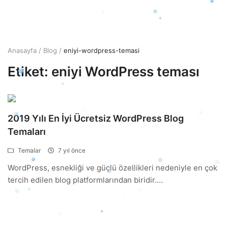
Giriş
Hesap Oluştur
Anasayfa
Blog
eniyi-wordpress-temasi
Etiket: eniyi WordPress teması
Türkçe
TRY (₺)
2019 Yılı En İyi Ücretsiz WordPress Blog
Temaları
Temalar
7 yıl önce
WordPress, esnekliği ve güçlü özellikleri nedeniyle en çok
tercih edilen blog platformlarından biridir....