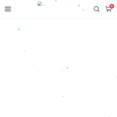
0
ürün
Sat
Ana Menü
Kategoriler
Anasayfa
Favorilerim
İletişim
Blog