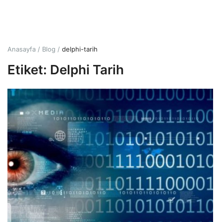
Giriş
Hesap Oluştur
Anasayfa
Blog
delphi-tarih
Etiket: Delphi Tarih
Türkçe
TRY (₺)