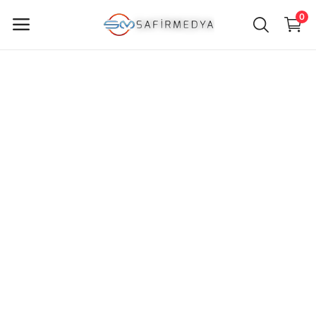
0
ürün
Sat
Ana Menü
Kategoriler
Anasayfa
Favorilerim
İletişim
Blog