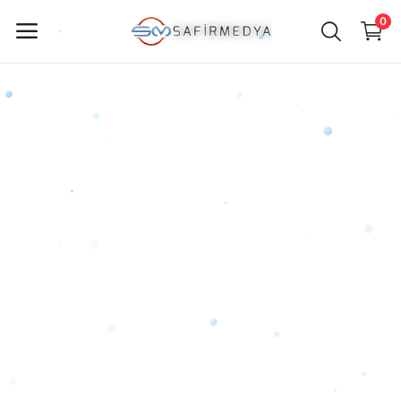
0
ürün
Sat
Ana Menü
Kategoriler
Anasayfa
Favorilerim
İletişim
Blog