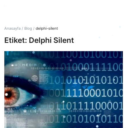
Giriş
Hesap Oluştur
Anasayfa
Blog
delphi-silent
Etiket: Delphi Silent
Türkçe
TRY (₺)