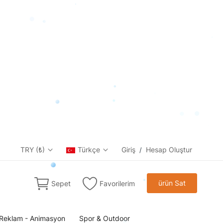
TRY (₺)
Türkçe
Giriş
Hesap Oluştur
/
ürün Sat
Sepet
Favorilerim
Reklam - Animasyon
Spor & Outdoor