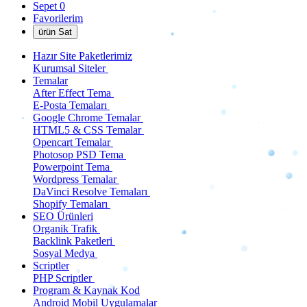
Sepet
0
Favorilerim
ürün Sat
Hazır Site Paketlerimiz
Kurumsal Siteler
Temalar
After Effect Tema
E-Posta Temaları
Google Chrome Temalar
HTML5 & CSS Temalar
Opencart Temalar
Photosop PSD Tema
Powerpoint Tema
Wordpress Temalar
DaVinci Resolve Temaları
Shopify Temaları
SEO Ürünleri
Organik Trafik
Backlink Paketleri
Sosyal Medya
Scriptler
PHP Scriptler
Program & Kaynak Kod
Android Mobil Uygulamalar