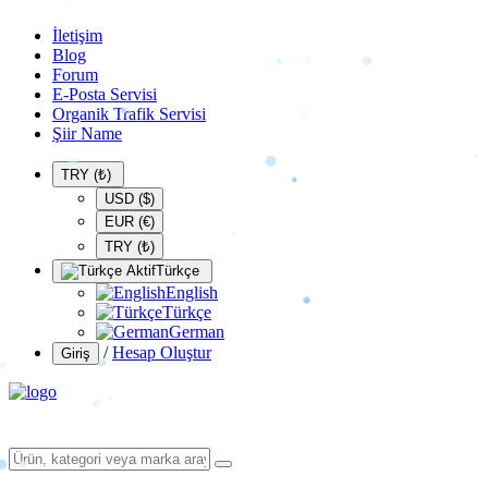
İletişim
Blog
Forum
E-Posta Servisi
Organik Trafik Servisi
Şiir Name
TRY (₺)
USD ($)
EUR (€)
TRY (₺)
Türkçe
English
Türkçe
German
/
Hesap Oluştur
Giriş