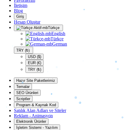
Favorilerim
İletişim
Blog
Giriş
Hesap Oluştur
Türkçe
English
Türkçe
German
TRY (₺)
USD ($)
EUR (€)
TRY (₺)
Hazır Site Paketlerimiz
Temalar
SEO Ürünleri
Scriptler
Program & Kaynak Kod
Satılık Alan Adları ve Siteler
Reklam - Animasyon
Elektronik Ürünler
İşletim Sistemi - Yazılım