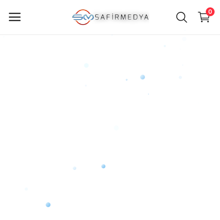
0
ürün
Sat
Ana Menü
Kategoriler
Anasayfa
Favorilerim
İletişim
Blog