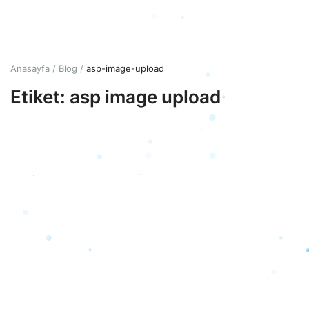
Giriş
Hesap Oluştur
Anasayfa
Blog
asp-image-upload
Etiket: asp image upload
Türkçe
TRY (₺)