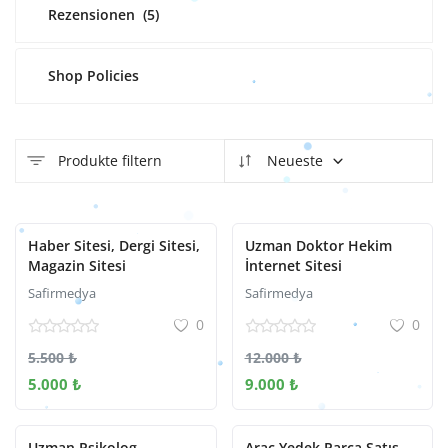
Rezensionen
(5)
Shop Policies
Produkte filtern
Neueste
Haber Sitesi, Dergi Sitesi,
Uzman Doktor Hekim
Magazin Sitesi
İnternet Sitesi
Safirmedya
Safirmedya
0
0
5.500 ₺
12.000 ₺
5.000 ₺
9.000 ₺
Uzman Psikolog
Araç Yedek Parça Satış