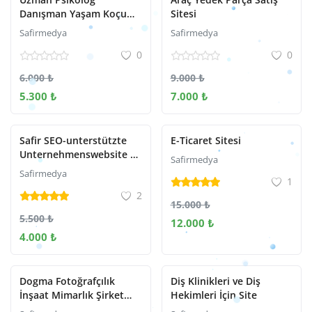
Danışman Yaşam Koçu
Sitesi
İnternet Sitesi
Safirmedya
Safirmedya
0
0
6.000 ₺
9.000 ₺
5.300 ₺
7.000 ₺
Safir SEO-unterstützte
E-Ticaret Sitesi
Unternehmenswebsite –
Safirmedya
Website mit
Safirmedya
1
unterschiedlichem
2
Design für jedes
15.000 ₺
Unternehmen
5.500 ₺
12.000 ₺
4.000 ₺
Dogma Fotoğrafçılık
Diş Klinikleri ve Diş
İnşaat Mimarlık Şirket
Hekimleri İçin Site
Sitesi