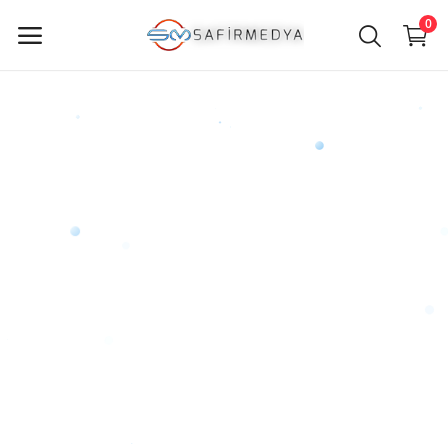
0
Jetzt
verkaufen
Hauptmenü
Kategorien
Heim
Wunschzettel
Contact
Blog