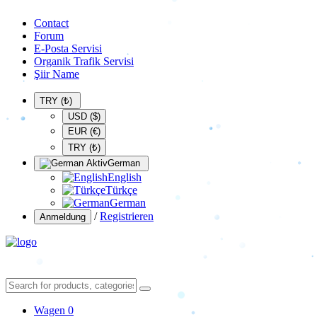
Contact
Forum
E-Posta Servisi
Organik Trafik Servisi
Şiir Name
TRY (₺)
USD ($)
EUR (€)
TRY (₺)
German
English
Türkçe
German
/
Registrieren
Anmeldung
Wagen
0