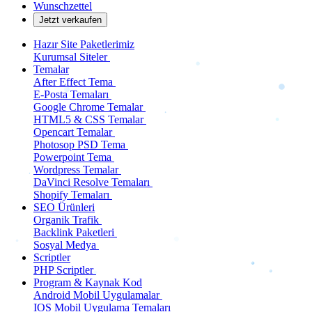
Wunschzettel
Jetzt verkaufen
Hazır Site Paketlerimiz
Kurumsal Siteler
Temalar
After Effect Tema
E-Posta Temaları
Google Chrome Temalar
HTML5 & CSS Temalar
Opencart Temalar
Photosop PSD Tema
Powerpoint Tema
Wordpress Temalar
DaVinci Resolve Temaları
Shopify Temaları
SEO Ürünleri
Organik Trafik
Backlink Paketleri
Sosyal Medya
Scriptler
PHP Scriptler
Program & Kaynak Kod
Android Mobil Uygulamalar
IOS Mobil Uygulama Temaları