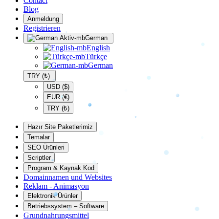
Contact
Blog
Anmeldung
Registrieren
German
English
Türkçe
German
TRY (₺)
USD ($)
EUR (€)
TRY (₺)
Hazır Site Paketlerimiz
Temalar
SEO Ürünleri
Scriptler
Program & Kaynak Kod
Domainnamen und Websites
Reklam - Animasyon
Elektronik Ürünler
Betriebssystem – Software
Grundnahrungsmittel