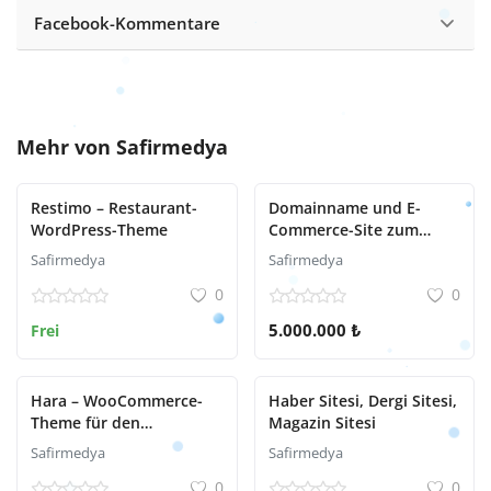
Facebook-Kommentare
Mehr von
Safirmedya
Restimo – Restaurant-
Domainname und E-
WordPress-Theme
Commerce-Site zum
Verkauf Evineteslim.com
Safirmedya
Safirmedya
0
0
5.000.000 ₺
Frei
Hara – WooCommerce-
Haber Sitesi, Dergi Sitesi,
Theme für den
Magazin Sitesi
Schönheits- und
Safirmedya
Safirmedya
Kosmetikshop
0
0