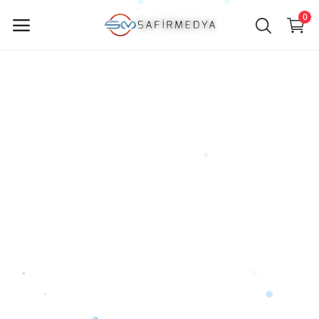
0
Jetzt
verkaufen
Hauptmenü
Kategorien
Heim
Wunschzettel
Contact
Blog