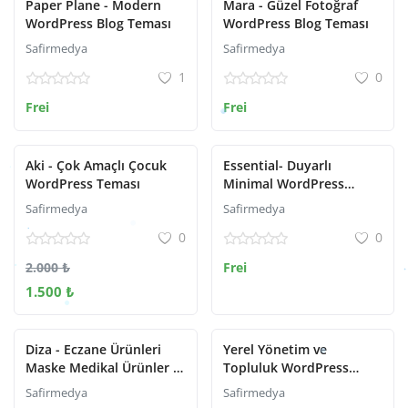
Paper Plane - Modern
Mara - Güzel Fotoğraf
WordPress Blog Teması
WordPress Blog Teması
Safirmedya
Safirmedya
1
0
Frei
Frei
Aki - Çok Amaçlı Çocuk
Essential- Duyarlı
WordPress Teması
Minimal WordPress
Teması
Safirmedya
Safirmedya
0
0
2.000 ₺
Frei
1.500 ₺
Diza - Eczane Ürünleri
Yerel Yönetim ve
Maske Medikal Ürünler E-
Topluluk WordPress
Ticaret WooCommerce
Teması
Safirmedya
Safirmedya
Teması