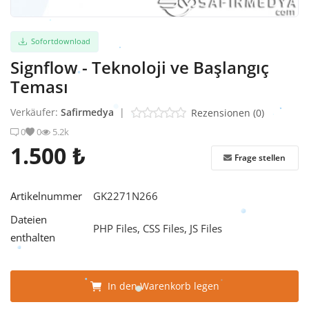
Sofortdownload
Signflow - Teknoloji ve Başlangıç ​​
Teması
Verkäufer:
Safirmedya
|
Rezensionen (0)
0
0
5.2k
1.500 ₺
Frage stellen
Artikelnummer
GK2271N266
Dateien
PHP Files, CSS Files, JS Files
enthalten
In den Warenkorb legen