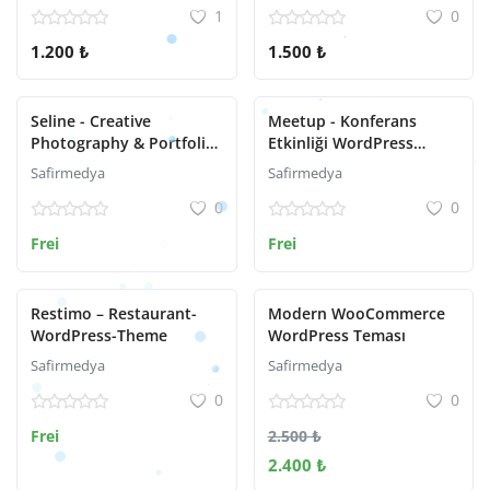
1
0
1.200 ₺
1.500 ₺
Seline - Creative
Meetup - Konferans
Photography & Portfolio
Etkinliği WordPress
WordPress Theme
Teması
Safirmedya
Safirmedya
0
0
Frei
Frei
Restimo – Restaurant-
Modern WooCommerce
WordPress-Theme
WordPress Teması
Safirmedya
Safirmedya
0
0
Frei
2.500 ₺
2.400 ₺