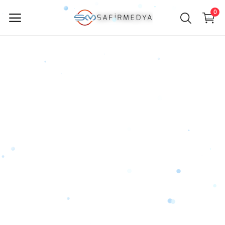
0
Jetzt
verkaufen
Hauptmenü
Kategorien
Heim
Wunschzettel
Contact
Blog