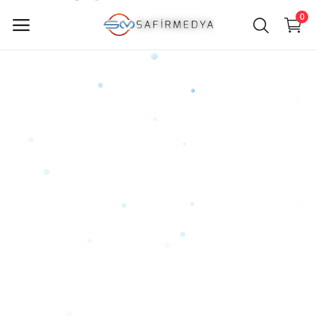
0
Jetzt
verkaufen
Hauptmenü
Kategorien
Heim
Wunschzettel
Contact
Blog