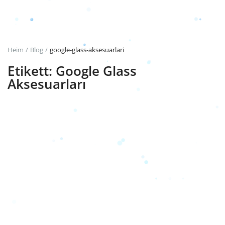
Anmeldung
Registrieren
Heim
Blog
google-glass-aksesuarlari
Etikett: Google Glass
German
TRY (₺)
Aksesuarları