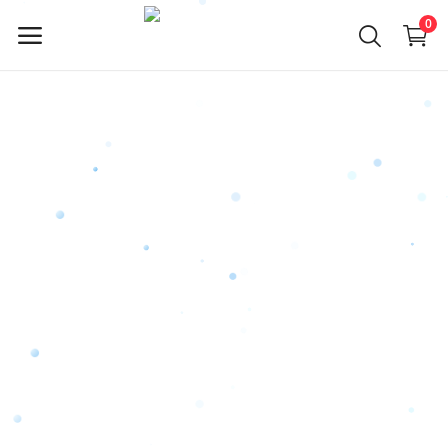
0
Jetzt
verkaufen
Hauptmenü
Kategorien
Heim
Wunschzettel
Contact
Blog