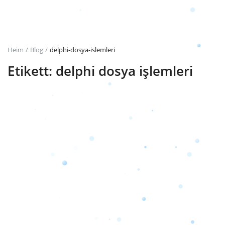
Anmeldung
Registrieren
Heim
Blog
delphi-dosya-islemleri
Etikett: delphi dosya işlemleri
German
TRY (₺)